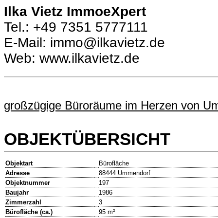
Ilka Vietz ImmoeXpert
Tel.: +49 7351 5777111
E-Mail: immo@ilkavietz.de
Web: www.ilkavietz.de
großzügige Büroräume im Herzen von Um
OBJEKTÜBERSICHT
Objektart
Bürofläche
Adresse
88444 Ummendorf
Objektnummer
197
Baujahr
1986
Zimmerzahl
3
Bürofläche (ca.)
95 m²