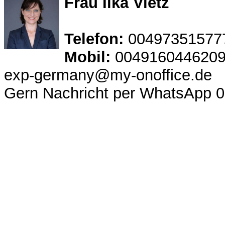
Frau Ilka Vietz
Telefon:
00497351577
Mobil:
004916044620
exp-germany@my-onoffice.de
Gern Nachricht per WhatsApp 0