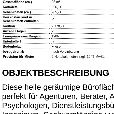
Gesamtfläche (ca.)
95 m²
Kaltmiete
926,- €
Nebenkosten (ca.)
285,- €
Heizkosten sind in
ja
Nebenkosten enthalten
Kaution
2.778,- €
Anzahl Etagen
2
Energieausweis Baujahr
1986
Unterkellert
ja
Bodenbelag
Fliesen
bezugsfrei ab
nach Vereinbarung
Provision für Mieter
2 Nettokaltmieten zzgl. 19 % MwSt.
OBJEKTBESCHREIBUNG
Diese helle geräumige Bürofläch
perfekt für Agenturen, Berater, 
Psychologen, Dienstleistungsbür