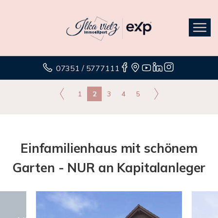
07351 / 5777111
1
2
3
4
5
Einfamilienhaus mit schönem
Garten - NUR an Kapitalanleger