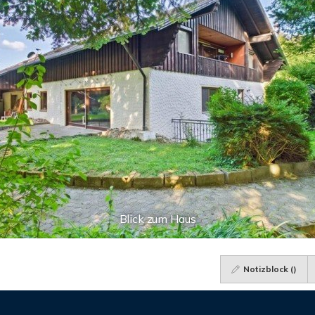
Blick zum Haus
Notizblock (
)