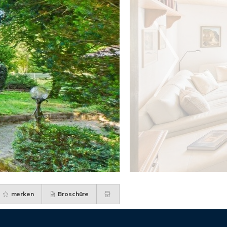
merken
Broschüre