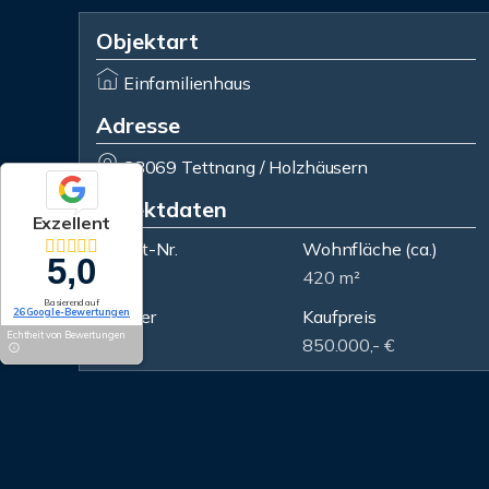
Objektart
Einfamilienhaus
Adresse
88069 Tettnang / Holzhäusern
Objektdaten
Exzellent
Objekt-Nr.
Wohnfläche
(ca.)
5,0
3059
420 m²
Basierend auf
26 Google-Bewertungen
Zimmer
Kaufpreis
Echtheit von Bewertungen
12
850.000,- €