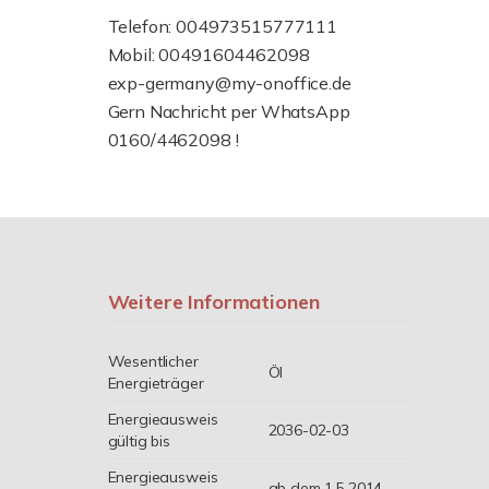
Telefon: 004973515777111
Mobil: 00491604462098
exp-germany@my-onoffice.de
Gern Nachricht per WhatsApp
0160/4462098 !
Weitere Informationen
Wesentlicher
Öl
Energieträger
Energieausweis
2036-02-03
gültig bis
Energieausweis
ab dem 1.5.2014