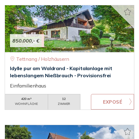
850.000,- €
Tettnang / Holzhäusern
Idylle pur am Waldrand - Kapitalanlage mit
lebenslangem Nießbrauch - Provisionsfrei
Einfamilienhaus
420 m²
12
WOHNFLÄCHE
ZIMMER