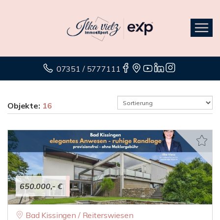
07351 / 5777111
Objekte:
16
650.000,- €
Bad Kissingen / Reiterswiesen