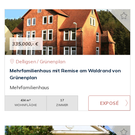
335.000,- €
Delligsen / Grünenplan
Mehrfamilienhaus mit Remise am Waldrand von
Grünenplan
Mehrfamilienhaus
434 m²
17
WOHNFLÄCHE
ZIMMER