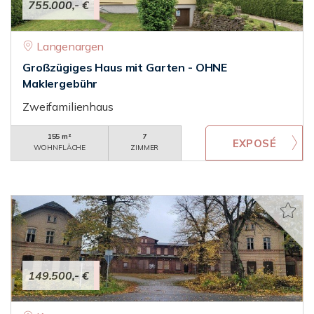
755.000,- €
Langenargen
Großzügiges Haus mit Garten - OHNE
Maklergebühr
Zweifamilienhaus
155 m²
7
WOHNFLÄCHE
ZIMMER
149.500,- €