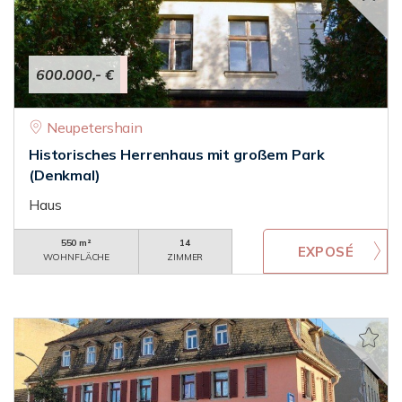
600.000,- €
Neupetershain
Historisches Herrenhaus mit großem Park
(Denkmal)
Haus
550 m²
14
WOHNFLÄCHE
ZIMMER