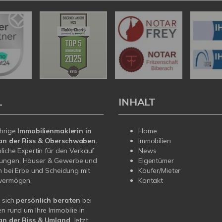
L
INHALT
ährige
Immobilienmaklerin in
Home
an der Riss & Oberschwaben.
Immobilien
nliche Expertin für den Verkauf
News
ngen, Häuser & Gewerbe und
Eigentümer
in bei Erbe und Scheidung mit
Käufer/Mieter
nvermögen.
Kontakt
 sich
persönlich beraten
bei
en rund um Ihre Immobilie in
an der Riss & Umland
. Jetzt