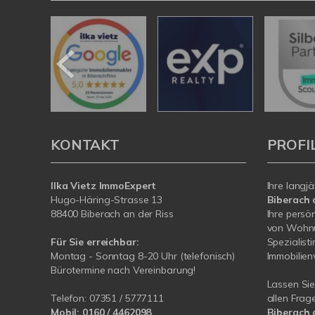
KONTAKT
PROFI
Ilka Vietz ImmoExpert
Ihre langj
Hugo-Häring-Strasse 13
Biberach 
88400 Biberach an der Riss
Ihre persö
von Wohnu
Für Sie erreichbar:
Spezialist
Montag - Sonntag 8-20 Uhr (telefonisch)
Immobilie
Bürotermine nach Vereinbarung!
Lassen Sie
Telefon:
07351 / 5777111
allen Frag
Mobil:
0160 / 4462098
Biberach 