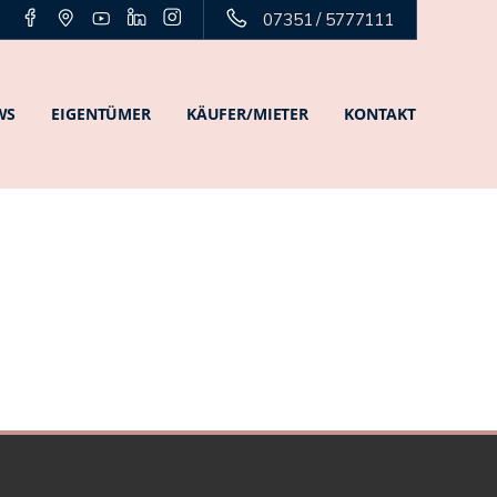
07351 / 5777111
WS
EIGENTÜMER
KÄUFER/MIETER
KONTAKT