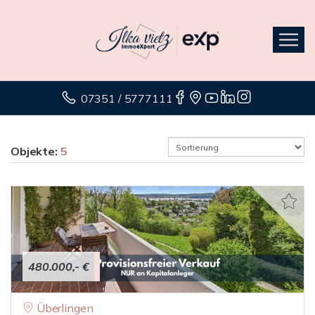
07351 / 5777111
Objekte:
5
480.000,- €
Überlingen