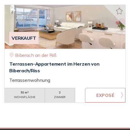
VERKAUFT
Biberach an der Riß
Terrassen-Appartement im Herzen von
Biberach/Riss
Terrassenwohnung
91 m²
2
WOHNFLÄCHE
ZIMMER