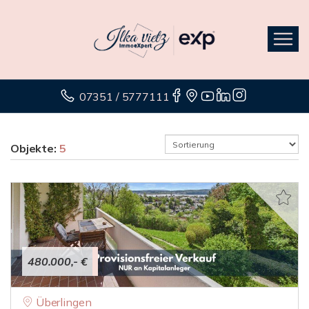
07351 / 5777111
Objekte:
5
480.000,- €
Überlingen