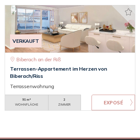
VERKAUFT
Biberach an der Riß
Terrassen-Appartement im Herzen von
Biberach/Riss
Terrassenwohnung
91 m²
2
WOHNFLÄCHE
ZIMMER