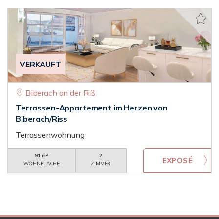
VERKAUFT
Biberach an der Riß
Terrassen-Appartement im Herzen von
Biberach/Riss
Terrassenwohnung
91 m²
2
WOHNFLÄCHE
ZIMMER