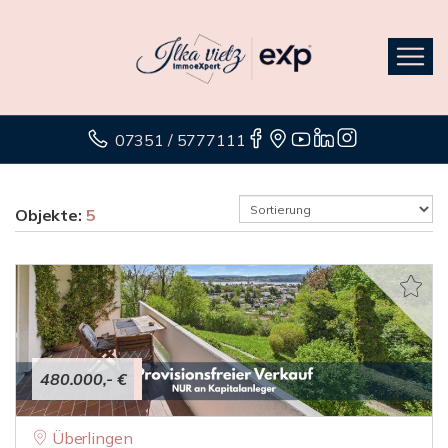
07351 / 5777111
Objekte:
5
480.000,- €
Überlingen