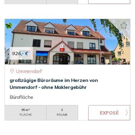
926,- €
Ummendorf
großzügige Büroräume im Herzen von
Ummendorf - ohne Maklergebühr
Bürofläche
95 m²
3
FLÄCHE
RÄUME