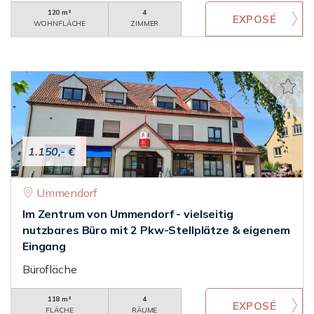
120 m²
4
WOHNFLÄCHE
ZIMMER
1.150,- €
Ummendorf
Im Zentrum von Ummendorf - vielseitig
nutzbares Büro mit 2 Pkw-Stellplätze & eigenem
Eingang
Bürofläche
118 m²
4
FLÄCHE
RÄUME