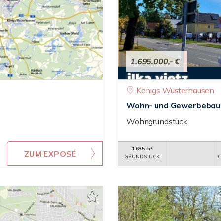
1.695.000,- €
Königs Wusterhausen
Wohn- und Gewerbebaula
Wohngrundstück
1.635 m²
ZUM EXPOSÉ
GRUNDSTÜCK
O