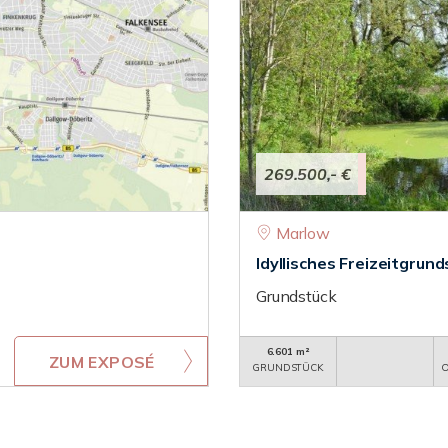
269.500,- €
Marlow
Idyllisches Freizeitgrund
Grundstück
6.601 m²
ZUM EXPOSÉ
GRUNDSTÜCK
O