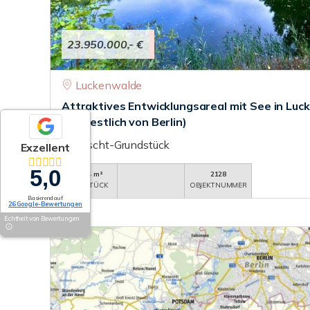
23.950.000,- €
Luckenwalde
Attraktives Entwicklungsareal mit See in Lu
südwestlich von Berlin)
Gemischt-Grundstück
Exzellent
5,0
103.824 m²
2128
GRUNDSTÜCK
OBJEKTNUMMER
Basierend auf
26 Google-Bewertungen
Echtheit von Bewertungen