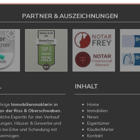
PARTNER & AUSZEICHNUNGEN
L
INHALT
ährige
Immobilienmaklerin in
Home
an der Riss & Oberschwaben.
Immobilien
nliche Expertin für den Verkauf
News
ngen, Häuser & Gewerbe und
Eigentümer
in bei Erbe und Scheidung mit
Käufer/Mieter
nvermögen.
Kontakt