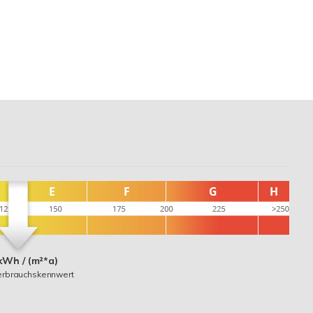
kWh / (m²*a)
erbrauchskennwert