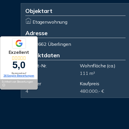
Objektart
Etagenwohnung
Adresse
88662 Überlingen
Exzellent
Objektdaten
5,0
Objekt-Nr.
Wohnfläche
(ca.)
3291
111 m²
Basierend auf
26 Google-Bewertungen
Echtheit von Bewertungen
Zimmer
Kaufpreis
4
480.000,- €